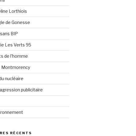
line Lorthiois
ngle de Gonesse
e sans BIP
ie Les Verts 95
its de l'homme
e Montmorency
du nucléaire
agression publicitaire
vironnement
RES RÉCENTS