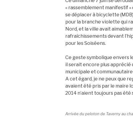
Ce dimanche 7 juin se déroula
« rassemblement manifestif » 
se déplacer à bicyclette (MDB)
pour la branche violette qui ra
Nord, et la ville avait aimabl
rafraîchissements devant l’h
pour les Soiséens.
Ce geste symbolique envers le
il serait encore plus apprécié
municipale et communautaire p
A cet égard, je ne peux que r
avaient été pris par le maire 
2014 n’aient toujours pas été s
Arrivée du peloton de Taverny au c