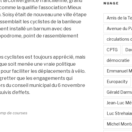
it la Convergence francilienne, grand
NUAGE
comme la qualifie l’association Mieux
. Soisy était de nouveau une ville étape
Amis de la T
ssemblait les cyclistes de la banlieue
ement installé un barnum avec des
Avenue du Pa
ippodrome, point de rassemblement
circulations
CPTG
Dav
s cyclistes est toujours apprécié, mais
démocratie
 que soit menée une vraie politique
our faciliter les déplacements à vélo.
Emmanuel M
egretter que les engagements qui
Europacity
lors du conseil municipal du 6 novembre
uivis d’effets.
Gérald Darm
Jean-Luc Mé
hamp de courses
Luc Strehai
Michel Mont