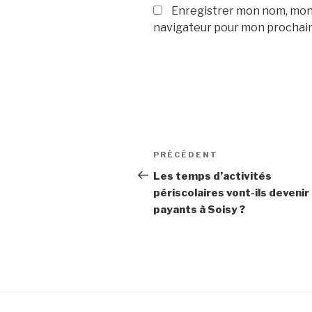
Enregistrer mon nom, mon 
navigateur pour mon prochai
Navigation
PRÉCÉDENT
Article
de
précédent
Les temps d’activités
périscolaires vont-ils devenir
l’article
payants à Soisy ?