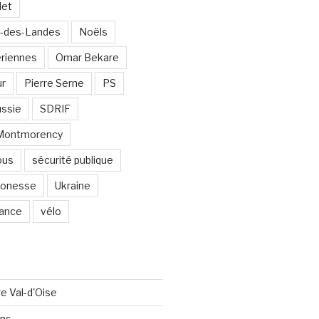
det
-des-Landes
Noëls
ériennes
Omar Bekare
ur
Pierre Serne
PS
ssie
SDRIF
-Montmorency
ous
sécurité publique
 Gonesse
Ukraine
lance
vélo
re Val-d'Oise
ons