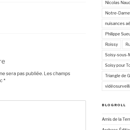
Nicolas Nau
Notre-Dame
nuisances a
Philippe Sue
Roissy
Ru
Soisy-sous
re
Soisy pour T
e sera pas publiée.
Les champs
Triangle de
ec
*
vidéosurveil
BLOGROLL
Amis de la Ter
Archaos Éditi