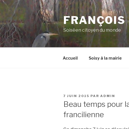
Aller
au
FRANÇOIS
contenu
principal
Soiséen citoyen du monde
Accueil
Soisy à la mairie
PUBLIÉ
7 JUIN 2015
PAR
ADMIN
LE
Beau temps pour l
francilienne