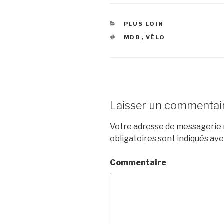
CATÉGORIES
PLUS LOIN
ÉTIQUETTES
MDB
,
VÉLO
Laisser un commentai
Votre adresse de messagerie n
obligatoires sont indiqués av
Commentaire