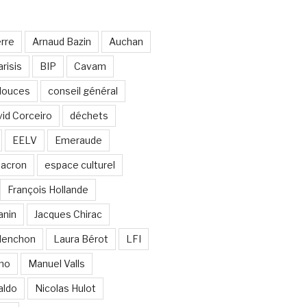
erre
Arnaud Bazin
Auchan
risis
BIP
Cavam
 douces
conseil général
id Corceiro
déchets
EELV
Emeraude
acron
espace culturel
François Hollande
anin
Jacques Chirac
lenchon
Laura Bérot
LFI
ano
Manuel Valls
aldo
Nicolas Hulot