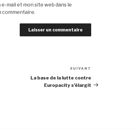
e-mail et mon site web dans le
n commentaire.
SUIVANT
Article
suivant
La base de la lutte contre
Europacity s’élargit