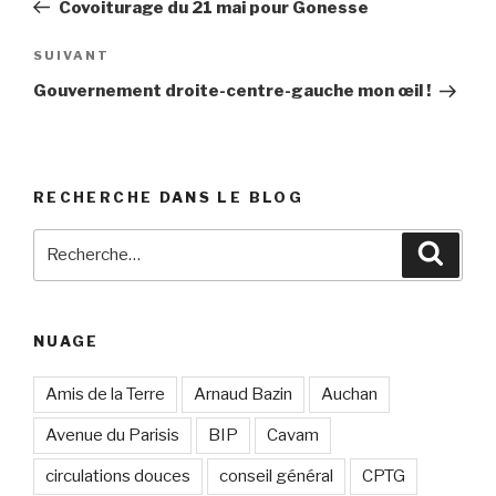
précédent
Covoiturage du 21 mai pour Gonesse
l’article
SUIVANT
Article
suivant
Gouvernement droite-centre-gauche mon œil !
RECHERCHE DANS LE BLOG
Recherche
Reche
pour
:
NUAGE
Amis de la Terre
Arnaud Bazin
Auchan
Avenue du Parisis
BIP
Cavam
circulations douces
conseil général
CPTG