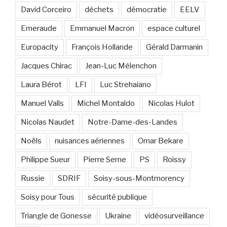
David Corceiro
déchets
démocratie
EELV
Emeraude
Emmanuel Macron
espace culturel
Europacity
François Hollande
Gérald Darmanin
Jacques Chirac
Jean-Luc Mélenchon
Laura Bérot
LFI
Luc Strehaiano
Manuel Valls
Michel Montaldo
Nicolas Hulot
Nicolas Naudet
Notre-Dame-des-Landes
Noëls
nuisances aériennes
Omar Bekare
Philippe Sueur
Pierre Serne
PS
Roissy
Russie
SDRIF
Soisy-sous-Montmorency
Soisy pour Tous
sécurité publique
Triangle de Gonesse
Ukraine
vidéosurveillance