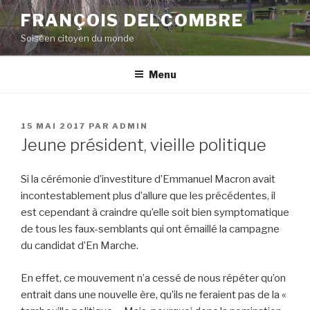
Aller
FRANÇOIS DELCOMBRE
au
Soiséen citoyen du monde
contenu
principal
Menu
PUBLIÉ
15 MAI 2017
PAR
ADMIN
LE
Jeune président, vieille politique
Si la cérémonie d’investiture d’Emmanuel Macron avait
incontestablement plus d’allure que les précédentes, il
est cependant à craindre qu’elle soit bien symptomatique
de tous les faux-semblants qui ont émaillé la campagne
du candidat d’En Marche.
En effet, ce mouvement n’a cessé de nous répéter qu’on
entrait dans une nouvelle ère, qu’ils ne feraient pas de la «