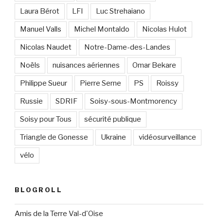
Laura Bérot
LFI
Luc Strehaiano
Manuel Valls
Michel Montaldo
Nicolas Hulot
Nicolas Naudet
Notre-Dame-des-Landes
Noëls
nuisances aériennes
Omar Bekare
Philippe Sueur
Pierre Serne
PS
Roissy
Russie
SDRIF
Soisy-sous-Montmorency
Soisy pour Tous
sécurité publique
Triangle de Gonesse
Ukraine
vidéosurveillance
vélo
BLOGROLL
Amis de la Terre Val-d'Oise