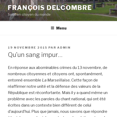
Aller
FRANÇOIS DELCOMBRE
au
Soiséen citoyen du monde
contenu
principal
Menu
PUBLIÉ
19 NOVEMBRE 2015
PAR
ADMIN
LE
Qu’un sang impur…
En réponse aux abominables crimes du 13 novembre, de
nombreux citoyennes et citoyens ont, spontanément,
entonné ensemble
La Marseillaise.
Cette façon de
réaffirmer notre unité et la défense des valeurs de la
République est réconfortante. Mais il y a quand même un
problème avec les paroles du chant national, qui ont été
écrites dans un contexte bien différent de celui
d’aujourd’hui. Plus que jamais, nous savons que répondre