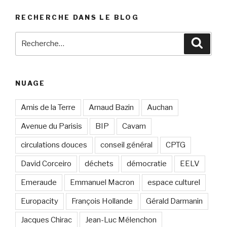
RECHERCHE DANS LE BLOG
Recherche
Reche
pour
:
NUAGE
Amis de la Terre
Arnaud Bazin
Auchan
Avenue du Parisis
BIP
Cavam
circulations douces
conseil général
CPTG
David Corceiro
déchets
démocratie
EELV
Emeraude
Emmanuel Macron
espace culturel
Europacity
François Hollande
Gérald Darmanin
Jacques Chirac
Jean-Luc Mélenchon