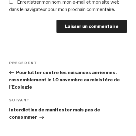
Enregistrer mon nom, mon e-mail et mon site web
dans le navigateur pour mon prochain commentaire.
Navigation
PRÉCÉDENT
Article
de
précédent
Pour lutter contre les nuisances aériennes,
l’article
rassemblement le 10 novembre au ministère de
l’Ecologie
SUIVANT
Article
suivant
Interdiction de manifester mais pas de
consommer