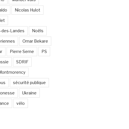
aldo
Nicolas Hulot
det
-des-Landes
Noëls
ériennes
Omar Bekare
ur
Pierre Serne
PS
ssie
SDRIF
-Montmorency
ous
sécurité publique
 Gonesse
Ukraine
lance
vélo