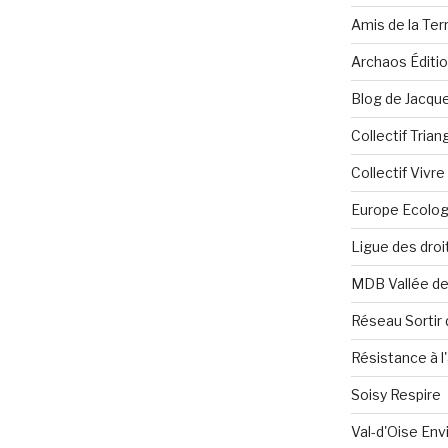
Amis de la Ter
Archaos Éditi
Blog de Jacque
Collectif Tria
Collectif Vivr
Europe Ecolog
Ligue des dro
MDB Vallée d
Réseau Sortir 
Résistance à l'
Soisy Respire
Val-d'Oise En