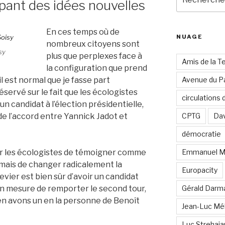
ant des idées nouvelles
pour
:
En ces temps où de
NUAGE
nombreux citoyens sont
sy
plus que perplexes face à
Amis de la T
la configuration que prend
il est normal que je fasse part
Avenue du Pa
servé sur le fait que les écologistes
circulations
n candidat à l’élection présidentielle,
de l’accord entre Yannick Jadot et
CPTG
Dav
démocratie
pour les écologistes de témoigner comme
Emmanuel M
 mais de changer radicalement la
Europacity
levier est bien sûr d’avoir un candidat
 en mesure de remporter le second tour,
Gérald Darm
 en avons un en la personne de Benoît
Jean-Luc Mé
Luc Strehai