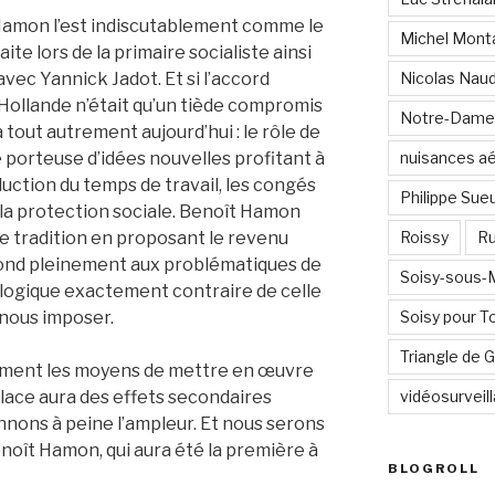
 Hamon l’est indiscutablement comme le
Michel Mont
ite lors de la primaire socialiste ainsi
avec Yannick Jadot. Et si l’accord
Nicolas Nau
Hollande n’était qu’un tiède compromis
Notre-Dame
va tout autrement aujourd’hui : le rôle de
e porteuse d’idées nouvelles profitant à
nuisances a
uction du temps de travail, les congés
Philippe Sue
la protection sociale. Benoît Hamon
te tradition en proposant le revenu
Roissy
Ru
épond pleinement aux problématiques de
Soisy-sous
a logique exactement contraire de celle
 nous imposer.
Soisy pour T
Triangle de
ement les moyens de mettre en œuvre
place aura des effets secondaires
vidéosurveil
nons à peine l’ampleur. Et nous serons
Benoît Hamon, qui aura été la première à
BLOGROLL