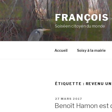
Aller
au
FRANÇOIS
contenu
principal
Soiséen citoyen du monde
Accueil
Soisy à la mairie
ÉTIQUETTE :
REVENU UN
PUBLIÉ
27 MARS 2017
LE
Benoît Hamon est da