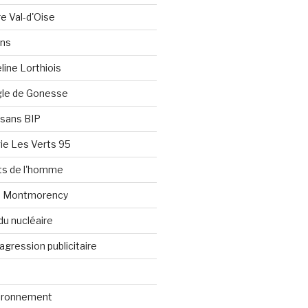
re Val-d'Oise
ons
line Lorthiois
ngle de Gonesse
e sans BIP
ie Les Verts 95
its de l'homme
e Montmorency
du nucléaire
agression publicitaire
vironnement