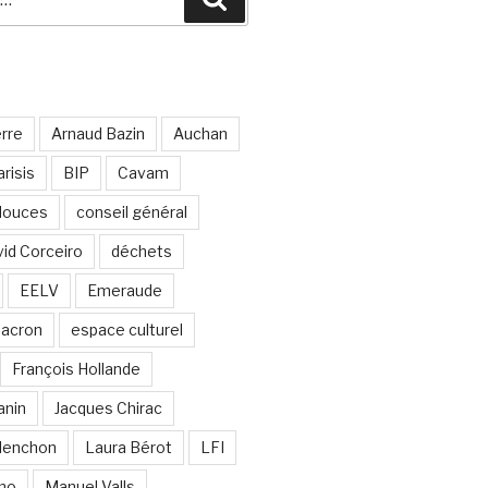
erre
Arnaud Bazin
Auchan
risis
BIP
Cavam
 douces
conseil général
id Corceiro
déchets
EELV
Emeraude
acron
espace culturel
François Hollande
anin
Jacques Chirac
lenchon
Laura Bérot
LFI
ano
Manuel Valls