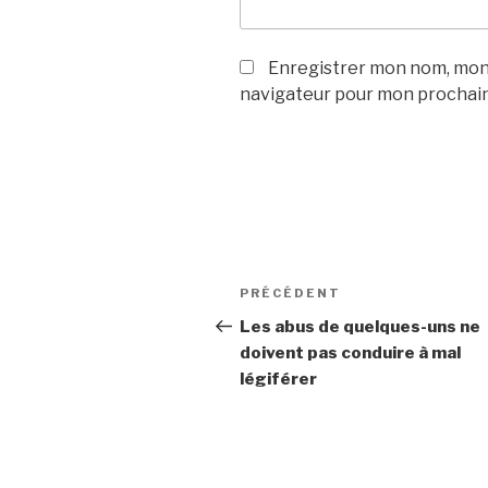
Enregistrer mon nom, mon 
navigateur pour mon prochai
Navigation
PRÉCÉDENT
Article
de
précédent
Les abus de quelques-uns ne
doivent pas conduire à mal
l’article
légiférer