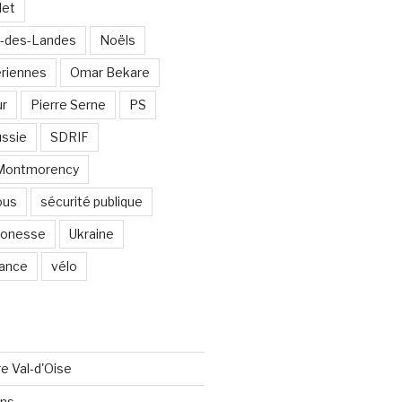
det
-des-Landes
Noëls
ériennes
Omar Bekare
ur
Pierre Serne
PS
ssie
SDRIF
-Montmorency
ous
sécurité publique
 Gonesse
Ukraine
lance
vélo
re Val-d'Oise
ons