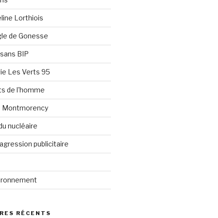
line Lorthiois
ngle de Gonesse
e sans BIP
ie Les Verts 95
its de l'homme
e Montmorency
du nucléaire
agression publicitaire
vironnement
RES RÉCENTS