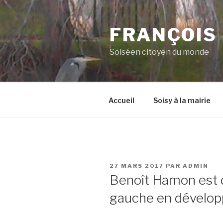
Aller
au
FRANÇOIS
contenu
principal
Soiséen citoyen du monde
Accueil
Soisy à la mairie
PUBLIÉ
27 MARS 2017
PAR
ADMIN
LE
Benoît Hamon est da
gauche en développ