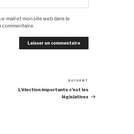
e-mail et mon site web dans le
n commentaire.
SUIVANT
Article
suivant
L’élection importante c’est les
législatives