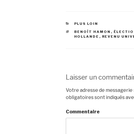
CATÉGORIES
PLUS LOIN
ÉTIQUETTES
BENOÎT HAMON
,
ÉLECTIO
HOLLANDE
,
REVENU UNIV
Laisser un commentai
Votre adresse de messagerie n
obligatoires sont indiqués av
Commentaire