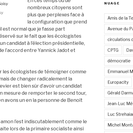
En ces temps où de
NUAGE
nombreux citoyens sont
sy
plus que perplexes face à
Amis de la T
la configuration que prend
il est normal que je fasse part
Avenue du Pa
servé sur le fait que les écologistes
circulations
n candidat à l’élection présidentielle,
de l’accord entre Yannick Jadot et
CPTG
Dav
démocratie
pour les écologistes de témoigner comme
Emmanuel M
 mais de changer radicalement la
Europacity
levier est bien sûr d’avoir un candidat
 en mesure de remporter le second tour,
Gérald Darm
 en avons un en la personne de Benoît
Jean-Luc Mé
Luc Strehai
 Hamon l’est indiscutablement comme le
Michel Mont
ite lors de la primaire socialiste ainsi