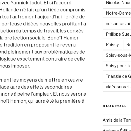
avec Yannick Jadot. Et si l’accord
Nicolas Nau
Hollande n’était qu’un tiède compromis
Notre-Dame
va tout autrement aujourd’hui : le rôle de
e porteuse d’idées nouvelles profitant à
nuisances a
uction du temps de travail, les congés
Philippe Sue
la protection sociale. Benoît Hamon
te tradition en proposant le revenu
Roissy
Ru
épond pleinement aux problématiques de
Soisy-sous
a logique exactement contraire de celle
 nous imposer.
Soisy pour T
Triangle de
ement les moyens de mettre en œuvre
place aura des effets secondaires
vidéosurveil
nons à peine l’ampleur. Et nous serons
Benoît Hamon, qui aura été la première à
BLOGROLL
Amis de la Ter
Archaos Éditi