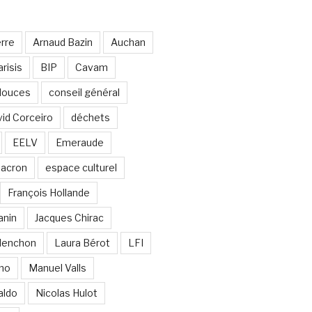
erre
Arnaud Bazin
Auchan
risis
BIP
Cavam
 douces
conseil général
id Corceiro
déchets
EELV
Emeraude
acron
espace culturel
François Hollande
anin
Jacques Chirac
lenchon
Laura Bérot
LFI
ano
Manuel Valls
aldo
Nicolas Hulot