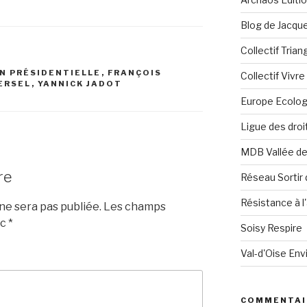
Blog de Jacque
Collectif Tria
N PRÉSIDENTIELLE
,
FRANÇOIS
Collectif Vivr
ERSEL
,
YANNICK JADOT
Europe Ecolog
Ligue des dro
MDB Vallée d
re
Réseau Sortir 
Résistance à l'
e sera pas publiée.
Les champs
ec
*
Soisy Respire
Val-d'Oise En
COMMENTAI