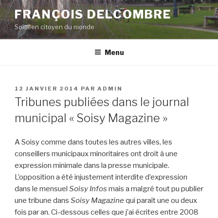
Aller
FRANÇOIS DELCOMBRE
au
Soiséen citoyen du monde
contenu
principal
Menu
PUBLIÉ
12 JANVIER 2014
PAR
ADMIN
LE
Tribunes publiées dans le journal
municipal « Soisy Magazine »
A Soisy comme dans toutes les autres villes, les
conseillers municipaux minoritaires ont droit à une
expression minimale dans la presse municipale.
L’opposition a été injustement interdite d’expression
dans le mensuel
Soisy Infos
mais a malgré tout pu publier
une tribune dans
Soisy Magazine
qui paraît une ou deux
fois par an. Ci-dessous celles que j’ai écrites entre 2008