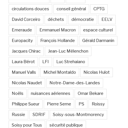
circulations douces
conseil général
CPTG
David Corceiro
déchets
démocratie
EELV
Emeraude
Emmanuel Macron
espace culturel
Europacity
François Hollande
Gérald Darmanin
Jacques Chirac
Jean-Luc Mélenchon
Laura Bérot
LFI
Luc Strehaiano
Manuel Valls
Michel Montaldo
Nicolas Hulot
Nicolas Naudet
Notre-Dame-des-Landes
Noëls
nuisances aériennes
Omar Bekare
Philippe Sueur
Pierre Serne
PS
Roissy
Russie
SDRIF
Soisy-sous-Montmorency
Soisy pour Tous
sécurité publique