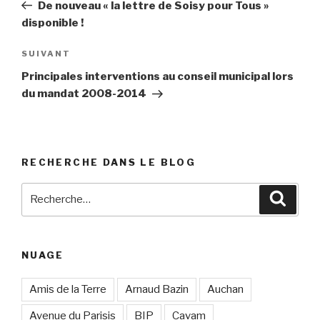
précédent
De nouveau « la lettre de Soisy pour Tous »
l’article
disponible !
SUIVANT
Article
suivant
Principales interventions au conseil municipal lors
du mandat 2008-2014
RECHERCHE DANS LE BLOG
Recherche
Reche
pour
:
NUAGE
Amis de la Terre
Arnaud Bazin
Auchan
Avenue du Parisis
BIP
Cavam