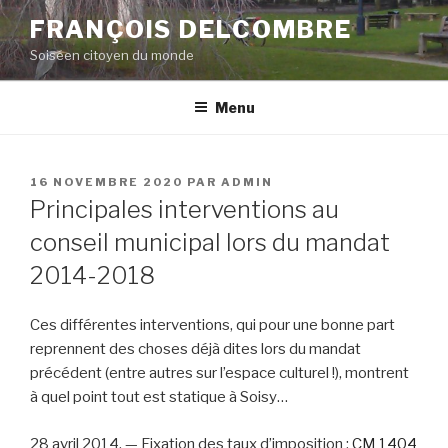
Aller
FRANÇOIS DELCOMBRE
au
Soiséen citoyen du monde
contenu
principal
Menu
PUBLIÉ
16 NOVEMBRE 2020
PAR
ADMIN
LE
Principales interventions au
conseil municipal lors du mandat
2014-2018
Ces différentes interventions, qui pour une bonne part
reprennent des choses déjà dites lors du mandat
précédent (entre autres sur l’espace culturel !), montrent
à quel point tout est statique à Soisy…
28 avril 2014. — Fixation des taux d’imposition :
CM 1404