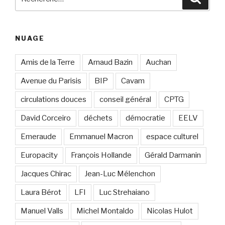
pour
:
NUAGE
Amis de la Terre
Arnaud Bazin
Auchan
Avenue du Parisis
BIP
Cavam
circulations douces
conseil général
CPTG
David Corceiro
déchets
démocratie
EELV
Emeraude
Emmanuel Macron
espace culturel
Europacity
François Hollande
Gérald Darmanin
Jacques Chirac
Jean-Luc Mélenchon
Laura Bérot
LFI
Luc Strehaiano
Manuel Valls
Michel Montaldo
Nicolas Hulot