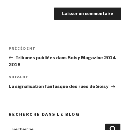
Navigation
PRÉCÉDENT
Article
de
précédent
Tribunes publiées dans Soisy Magazine 2014-
l’article
2018
SUIVANT
Article
suivant
La signalisation fantasque des rues de Soisy
RECHERCHE DANS LE BLOG
Recherche
Reche