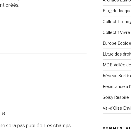
nt créés.
Blog de Jacque
Collectif Tria
Collectif Vivr
Europe Ecolog
Ligue des dro
MDB Vallée d
Réseau Sortir 
Résistance à l'
Soisy Respire
Val-d'Oise En
re
e sera pas publiée.
Les champs
COMMENTAI