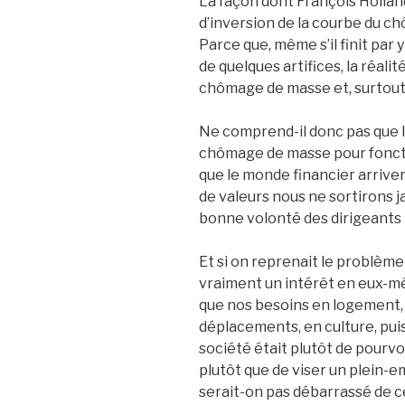
La façon dont François Hollan
d’inversion de la courbe du c
Parce que, même s’il finit par
de quelques artifices, la réali
chômage de masse et, surtout,
Ne comprend-il donc pas que l
chômage de masse pour fonctio
que le monde financier arrive
de valeurs nous ne sortirons j
bonne volonté des dirigeants
Et si on reprenait le problème à
vraiment un intérêt en eux-mê
que nos besoins en logement, 
déplacements, en culture, puiss
société était plutôt de pourv
plutôt que de viser un plein-e
serait-on pas débarrassé de ce 