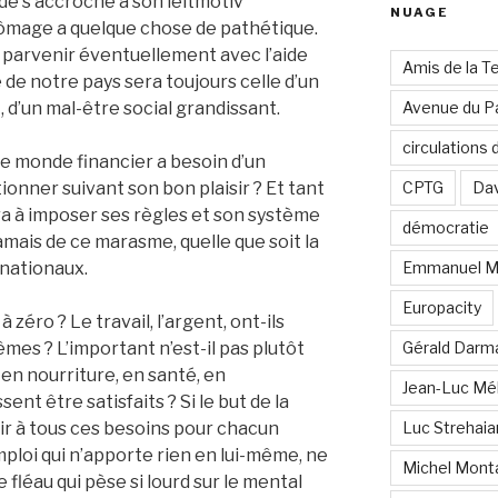
de s’accroche à son leitmotiv
NUAGE
hômage a quelque chose de pathétique.
 y parvenir éventuellement avec l’aide
Amis de la T
té de notre pays sera toujours celle d’un
 d’un mal-être social grandissant.
Avenue du Pa
circulations
e monde financier a besoin d’un
nner suivant son bon plaisir ? Et tant
CPTG
Dav
ra à imposer ses règles et son système
démocratie
amais de ce marasme, quelle que soit la
 nationaux.
Emmanuel M
Europacity
 zéro ? Le travail, l’argent, ont-ils
mes ? L’important n’est-il pas plutôt
Gérald Darm
en nourriture, en santé, en
Jean-Luc Mé
ent être satisfaits ? Si le but de la
oir à tous ces besoins pour chacun
Luc Strehai
mploi qui n’apporte rien en lui-même, ne
Michel Mont
fléau qui pèse si lourd sur le mental