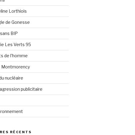
line Lorthiois
ngle de Gonesse
e sans BIP
ie Les Verts 95
its de l'homme
e Montmorency
du nucléaire
agression publicitaire
vironnement
RES RÉCENTS