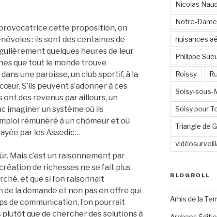
Nicolas Nau
Notre-Dame
 provocatrice cette proposition, on
évoles : ils sont des centaines de
nuisances a
égulièrement quelques heures de leur
Philippe Sue
hes que tout le monde trouve
dans une paroisse, un club sportif, à la
Roissy
Ru
cœur. S’ils peuvent s’adonner à ces
Soisy-sous
ls ont des revenus par ailleurs, un
c imaginer un système où ils
Soisy pour T
 emploi rémunéré à un chômeur et où
Triangle de
payée par les Assedic…
vidéosurveil
ûr. Mais c’est un raisonnement par
création de richesses ne se fait plus
BLOGROLL
rché, et que si l’on raisonnait
n de la demande et non pas en offre qui
Amis de la Ter
s de communication, l’on pourrait
 plutôt que de chercher des solutions à
Archaos Éditi