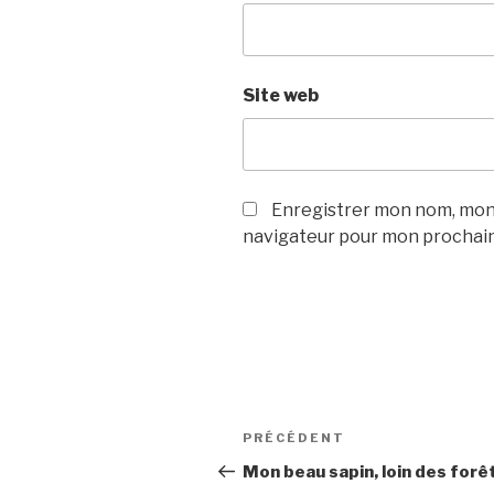
Site web
Enregistrer mon nom, mon 
navigateur pour mon prochai
Navigation
PRÉCÉDENT
Article
de
précédent
Mon beau sapin, loin des forê