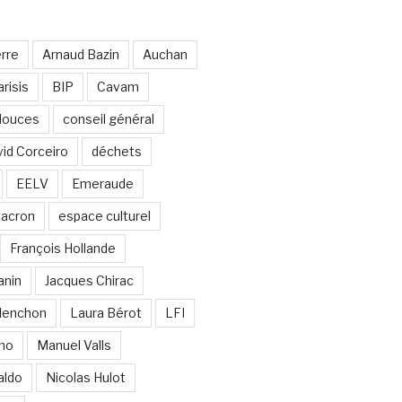
erre
Arnaud Bazin
Auchan
risis
BIP
Cavam
 douces
conseil général
id Corceiro
déchets
EELV
Emeraude
acron
espace culturel
François Hollande
anin
Jacques Chirac
lenchon
Laura Bérot
LFI
ano
Manuel Valls
aldo
Nicolas Hulot