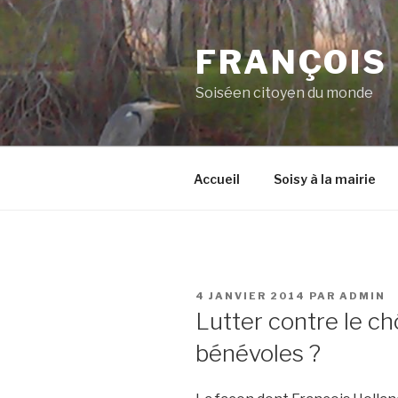
Aller
au
FRANÇOIS
contenu
principal
Soiséen citoyen du monde
Accueil
Soisy à la mairie
PUBLIÉ
4 JANVIER 2014
PAR
ADMIN
LE
Lutter contre le c
bénévoles ?