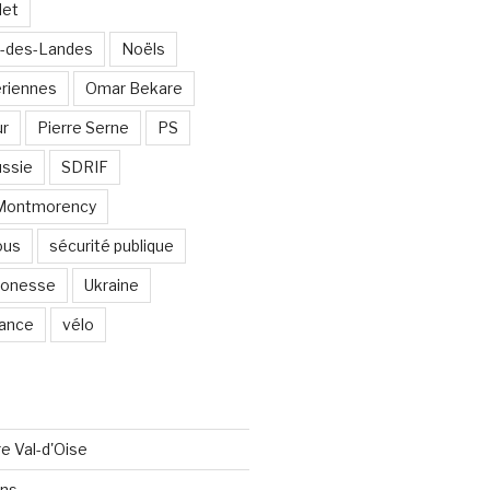
det
-des-Landes
Noëls
ériennes
Omar Bekare
ur
Pierre Serne
PS
ssie
SDRIF
-Montmorency
ous
sécurité publique
 Gonesse
Ukraine
lance
vélo
re Val-d'Oise
ons