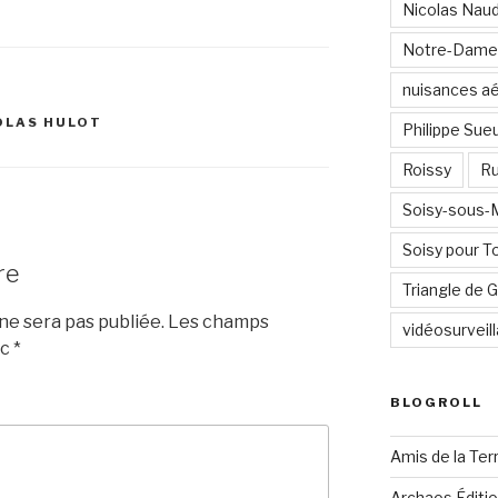
Nicolas Nau
Notre-Dame
nuisances a
OLAS HULOT
Philippe Sue
Roissy
Ru
Soisy-sous
Soisy pour T
re
Triangle de
e sera pas publiée.
Les champs
vidéosurveil
ec
*
BLOGROLL
Amis de la Ter
Archaos Éditi