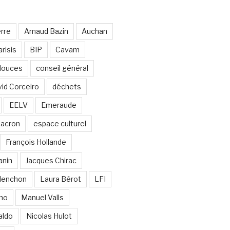
erre
Arnaud Bazin
Auchan
risis
BIP
Cavam
 douces
conseil général
id Corceiro
déchets
EELV
Emeraude
acron
espace culturel
François Hollande
anin
Jacques Chirac
lenchon
Laura Bérot
LFI
ano
Manuel Valls
aldo
Nicolas Hulot