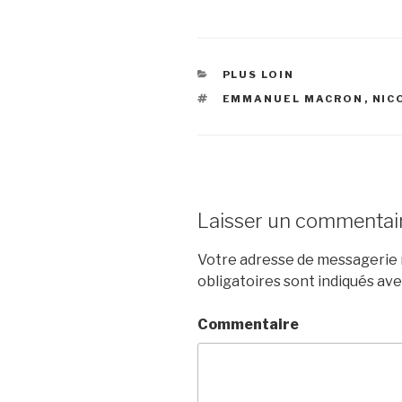
CATÉGORIES
PLUS LOIN
ÉTIQUETTES
EMMANUEL MACRON
,
NIC
Laisser un commentai
Votre adresse de messagerie n
obligatoires sont indiqués av
Commentaire