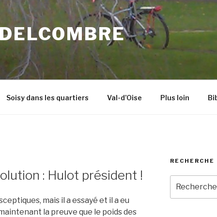
 DELCOMBRE
Soisy dans les quartiers
Val-d’Oise
Plus loin
Bi
RECHERCHE 
lution : Hulot président !
Recherche
pour
eptiques, mais il a essayé et il a eu
:
 maintenant la preuve que le poids des