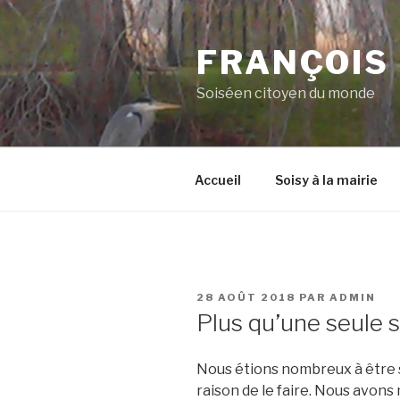
Aller
au
FRANÇOIS
contenu
principal
Soiséen citoyen du monde
Accueil
Soisy à la mairie
PUBLIÉ
28 AOÛT 2018
PAR
ADMIN
LE
Plus qu’une seule so
Nous étions nombreux à être sc
raison de le faire. Nous avons