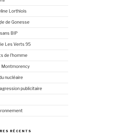
line Lorthiois
ngle de Gonesse
e sans BIP
ie Les Verts 95
its de l'homme
e Montmorency
du nucléaire
agression publicitaire
vironnement
RES RÉCENTS