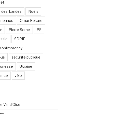
det
-des-Landes
Noëls
ériennes
Omar Bekare
ur
Pierre Serne
PS
ssie
SDRIF
-Montmorency
ous
sécurité publique
 Gonesse
Ukraine
lance
vélo
re Val-d'Oise
ons