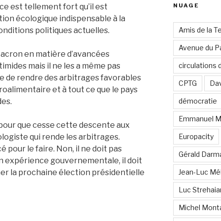
e est tellement fort qu’il est
NUAGE
tion écologique indispensable à la
onditions politiques actuelles.
Amis de la T
Avenue du Pa
acron en matière d’avancées
timides mais il ne les a même pas
circulations
se de rendre des arbitrages favorables
CPTG
Dav
groalimentaire et à tout ce que le pays
es.
démocratie
Emmanuel M
 pour que cesse cette descente aux
ologiste qui rende les arbitrages.
Europacity
 pour le faire. Non, il ne doit pas
Gérald Darm
son expérience gouvernementale, il doit
er la prochaine élection présidentielle
Jean-Luc Mé
Luc Strehai
Michel Mont