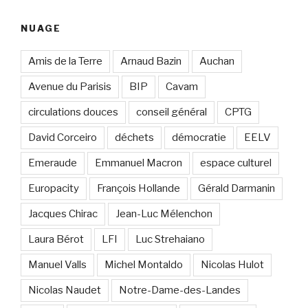
NUAGE
Amis de la Terre
Arnaud Bazin
Auchan
Avenue du Parisis
BIP
Cavam
circulations douces
conseil général
CPTG
David Corceiro
déchets
démocratie
EELV
Emeraude
Emmanuel Macron
espace culturel
Europacity
François Hollande
Gérald Darmanin
Jacques Chirac
Jean-Luc Mélenchon
Laura Bérot
LFI
Luc Strehaiano
Manuel Valls
Michel Montaldo
Nicolas Hulot
Nicolas Naudet
Notre-Dame-des-Landes