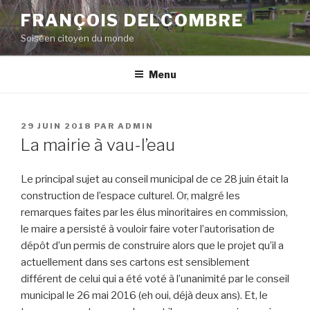
Aller
FRANÇOIS DELCOMBRE
au
Soiséen citoyen du monde
contenu
principal
Menu
PUBLIÉ
29 JUIN 2018
PAR
ADMIN
LE
La mairie à vau-l’eau
Le principal sujet au conseil municipal de ce 28 juin était la
construction de l’espace culturel. Or, malgré les
remarques faites par les élus minoritaires en commission,
le maire a persisté à vouloir faire voter l’autorisation de
dépôt d’un permis de construire alors que le projet qu’il a
actuellement dans ses cartons est sensiblement
différent de celui qui a été voté à l’unanimité par le conseil
municipal le 26 mai 2016 (eh oui, déjà deux ans). Et, le