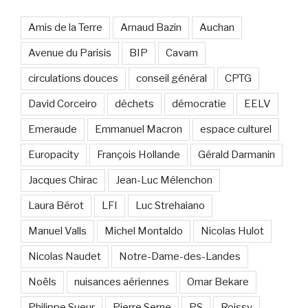
Amis de la Terre
Arnaud Bazin
Auchan
Avenue du Parisis
BIP
Cavam
circulations douces
conseil général
CPTG
David Corceiro
déchets
démocratie
EELV
Emeraude
Emmanuel Macron
espace culturel
Europacity
François Hollande
Gérald Darmanin
Jacques Chirac
Jean-Luc Mélenchon
Laura Bérot
LFI
Luc Strehaiano
Manuel Valls
Michel Montaldo
Nicolas Hulot
Nicolas Naudet
Notre-Dame-des-Landes
Noëls
nuisances aériennes
Omar Bekare
Philippe Sueur
Pierre Serne
PS
Roissy