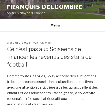
Aller
FRANÇOIS DELCOMBRE
au
Soiséen citoyen du monde
contenu
principal
Menu
PUBLIÉ
3 AVRIL 2018
PAR
ADMIN
LE
Ce n’est pas aux Soiséens de
financer les revenus des stars du
football !
Comme toutes les villes, Soisy accorde des subventions
à de nombreuses associations culturelles et sportives,
avec une attention particulière à celles qui accueillent des
enfants et des adolescents. Par ce geste, la collectivité
reconnaît le rôle social et éducatif que jouent ces
associations et c’est très bien.