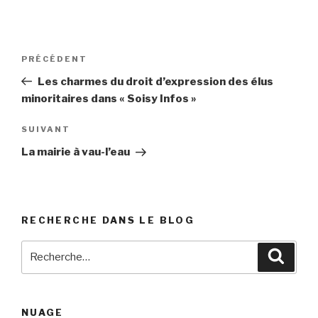
Navigation
PRÉCÉDENT
Article
de
précédent
Les charmes du droit d’expression des élus
l’article
minoritaires dans « Soisy Infos »
SUIVANT
Article
suivant
La mairie à vau-l’eau
RECHERCHE DANS LE BLOG
Recherche
Reche
pour
:
NUAGE