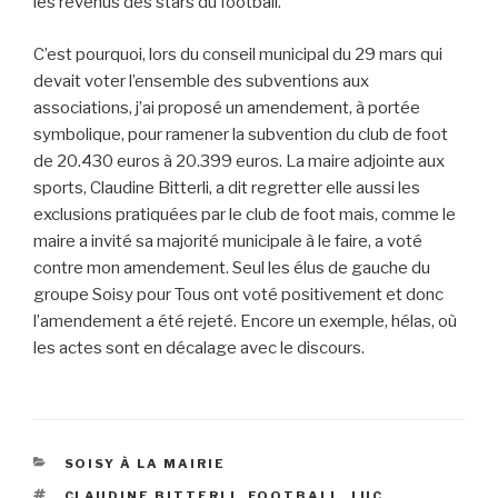
les revenus des stars du football.
C’est pourquoi, lors du conseil municipal du 29 mars qui
devait voter l’ensemble des subventions aux
associations, j’ai proposé un amendement, à portée
symbolique, pour ramener la subvention du club de foot
de 20.430 euros à 20.399 euros. La maire adjointe aux
sports, Claudine Bitterli, a dit regretter elle aussi les
exclusions pratiquées par le club de foot mais, comme le
maire a invité sa majorité municipale à le faire, a voté
contre mon amendement. Seul les élus de gauche du
groupe Soisy pour Tous ont voté positivement et donc
l’amendement a été rejeté. Encore un exemple, hélas, où
les actes sont en décalage avec le discours.
CATÉGORIES
SOISY À LA MAIRIE
ÉTIQUETTES
CLAUDINE BITTERLI
,
FOOTBALL
,
LUC