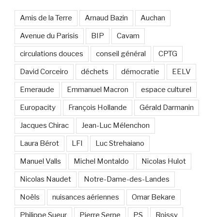
Amis de la Terre
Arnaud Bazin
Auchan
Avenue du Parisis
BIP
Cavam
circulations douces
conseil général
CPTG
David Corceiro
déchets
démocratie
EELV
Emeraude
Emmanuel Macron
espace culturel
Europacity
François Hollande
Gérald Darmanin
Jacques Chirac
Jean-Luc Mélenchon
Laura Bérot
LFI
Luc Strehaiano
Manuel Valls
Michel Montaldo
Nicolas Hulot
Nicolas Naudet
Notre-Dame-des-Landes
Noëls
nuisances aériennes
Omar Bekare
Philippe Sueur
Pierre Serne
PS
Roissy