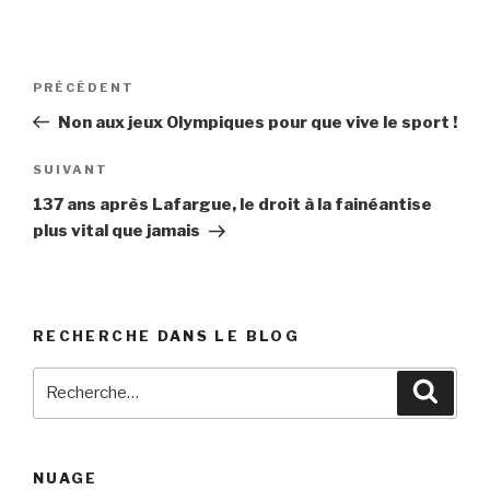
Navigation
PRÉCÉDENT
Article
de
précédent
Non aux jeux Olympiques pour que vive le sport !
l’article
SUIVANT
Article
suivant
137 ans après Lafargue, le droit à la fainéantise
plus vital que jamais
RECHERCHE DANS LE BLOG
Recherche
Reche
pour
:
NUAGE