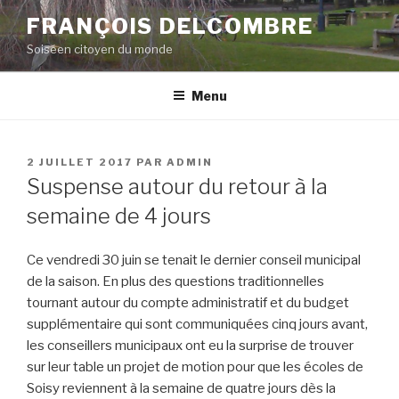
Aller
FRANÇOIS DELCOMBRE
au
Soiséen citoyen du monde
contenu
principal
Menu
PUBLIÉ
2 JUILLET 2017
PAR
ADMIN
LE
Suspense autour du retour à la
semaine de 4 jours
Ce vendredi 30 juin se tenait le dernier conseil municipal
de la saison. En plus des questions traditionnelles
tournant autour du compte administratif et du budget
supplémentaire qui sont communiquées cinq jours avant,
les conseillers municipaux ont eu la surprise de trouver
sur leur table un projet de motion pour que les écoles de
Soisy reviennent à la semaine de quatre jours dès la